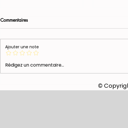
Commentaires
Ajouter une note
Utilisation de l'aluminium dans
Hilal Alumin
Rédigez un commentaire...
la construction
d'Irak
© Copyrig